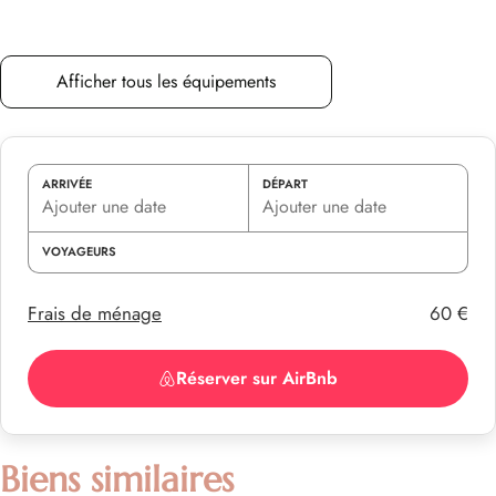
Afficher tous les équipements
Ce que propose ce logement
Cuisine et salle à manger
ARRIVÉE
DÉPART
VOYAGEURS
Frais de ménage
60 €
Réserver sur AirBnb
Biens similaires