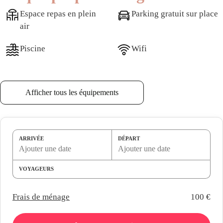
Espace repas en plein
Parking gratuit sur place
air
Piscine
Wifi
Afficher tous les équipements
Ce que propose ce logement
ARRIVÉE
DÉPART
Cuisine et salle à manger
VOYAGEURS
Frais de ménage
100 €