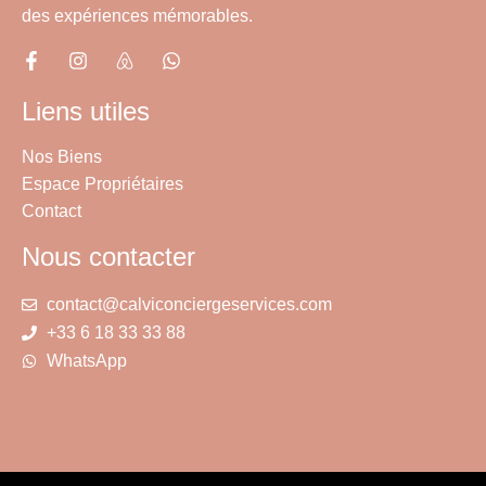
des expériences mémorables.
Liens utiles
Nos Biens
Espace Propriétaires
Contact
Nous contacter
contact@calviconciergeservices.com
+33 6 18 33 33 88
WhatsApp
Four à micro-ondes